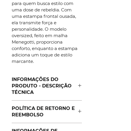
para quem busca estilo com 
uma dose de rebeldia. Com 
uma estampa frontal ousada, 
ela transmite força e 
personalidade. O modelo 
oversized, feito em malha 
Menegotti, proporciona 
conforto, enquanto a estampa 
adiciona um toque de estilo 
marcante.
INFORMAÇÕES DO
PRODUTO - DESCRIÇÃO
TÉCNICA
Modelo: Oversized
POLÍTICA DE RETORNO E
Cor: Verde Musgo
REEMBOLSO
Estampa: Skullhelmet 
(frontal) + Logo (costas)
Política de retorno e reembolso. 
Material: Malha Menegotti
INFORMAÇÕES DE