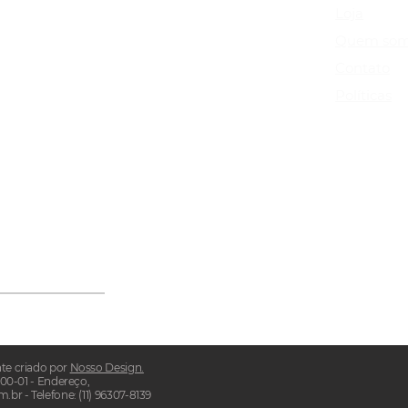
Loja
Quem som
Contato
m.com.br
Políticas
ails
Enviar
te criado por
Nosso Design.
000-01 - Endereço,
r - Telefone: (11) 96307-8139