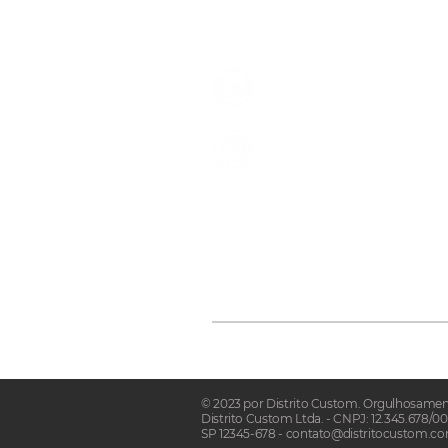
(11) 96307-8139
contato@distritocusto
@distritocustom
Faça parte da nossa lista de em
Email
© 2023 por Distrito Custom. Orgulhosamen
Distrito Custom Ltda. - CNPJ: 12.345.678/0
SP 12345-678 - contato@distritocustom.com.b