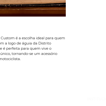
estabelecer confian
podem comprar co
o Custom é a escolha ideal para quem 
m a logo de águia da Distrito 
e é perfeita para quem vive o 
o único, tornando-se um acessório 
otociclista.
INSTITUC