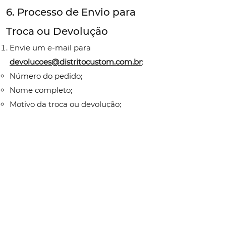
6. Processo de Envio para
Troca ou Devolução
Envie um e-mail para
devolucoes@distritocustom.com.br
:
Número do pedido;
Nome completo;
Motivo da troca ou devolução;
Fotos do produto (se aplicável).
Você receberá uma autorização de
postagem gratuita (nos casos
aplicáveis).
Após o recebimento e análise do
produto, daremos prosseguimento à
troca ou reembolso.
7. Itens que não aceitamos